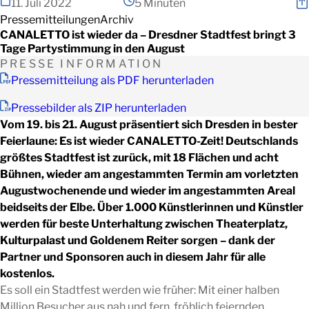
11. Juli 2022
5 Minuten
Pressemitteilungen
Archiv
CANALETTO ist wieder da – Dresdner Stadtfest bringt 3
Tage Partystimmung in den August
PRESSE INFORMATION
Pressemitteilung als PDF herunterladen
Pressebilder als ZIP herunterladen
Vom 19. bis 21. August präsentiert sich Dresden in bester
Feierlaune: Es ist wieder CANALETTO-Zeit! Deutschlands
größtes Stadtfest ist zurück, mit 18 Flächen und acht
Bühnen, wieder am angestammten Termin am vorletzten
Augustwochenende und wieder im angestammten Areal
beidseits der Elbe. Über 1.000 Künstlerinnen und Künstler
werden für beste Unterhaltung zwischen Theaterplatz,
Kulturpalast und Goldenem Reiter sorgen – dank der
Partner und Sponsoren auch in diesem Jahr für alle
kostenlos.
Es soll ein Stadtfest werden wie früher: Mit einer halben
Million Besucher aus nah und fern, fröhlich feiernden