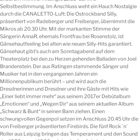
Selbstbestimmung. Im Anschluss weht ein Hauch Nostalgie
durch die CANALETTO-Luft: Die Ostrockband Silly,
präsentiert von Radeberger und Freiberger, übernimmt die
Mikros ab 20.30 Uhr. Mit der markanten Stimme der
Sängerin AnnaR, ehemals Frontfrau bei Rosenstolz, ist
Gänsehautfeeling bei alten wie neuen Silly-Hits garantiert.
Gänsehaut gibt’s auch am Sonntagabend auf dem
Theaterplatz bei den zu Herzen gehenden Balladen von Joel
Brandenstein. Der aus Ratingen stammende Sänger und
Musiker hat in den vergangenen Jahren ein
Millionenpublikum berührt – und wird auch die
Dresdnerinnen und Dresdner und ihre Gäste mit Hits wie
„Einer liebt immer mehr“ aus seinem 2017er Debütalbum
„Emotionen“ und „Wegen Dir“ aus seinem aktuellen Album
„Schwarz & Bunt“ in seinen Bann ziehen. Einen
schwungvollen Gegenpol setzen im Anschluss 20.45 Uhr die
von Freiberger präsentierten Firebirds. Die fünf Rock `n`
Roller aus Leipzig bringen das Temperament und den Sound