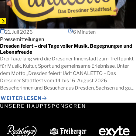
21. Juli 2026
6 Minuten
Pressemitteilungen
Dresden feiert – drei Tage voller Musik, Begegnungen und
Lebensfreude
Drei Tage lang wird die Dresdner Innenstadt zum Treffpunkt
für Musik, Kultur, Sport und gemeinsame Erlebnisse. Unter
dem Motto „Dresden feiert“ lädt CANALETTO – Das
Dresdner Stadtfest vom 14. bis 16. August 2026
Besucherinnen und Besucher aus Dresden, Sachsen und ganz
Deutschland ein, die besondere Atmosphäre der
WEITERLESEN
Landeshauptstadt gemeinsam zu erleben. Zwischen
UNSERE HAUPTSPONSOREN
Altmarkt, Theaterplatz, Schlossplatz, […]