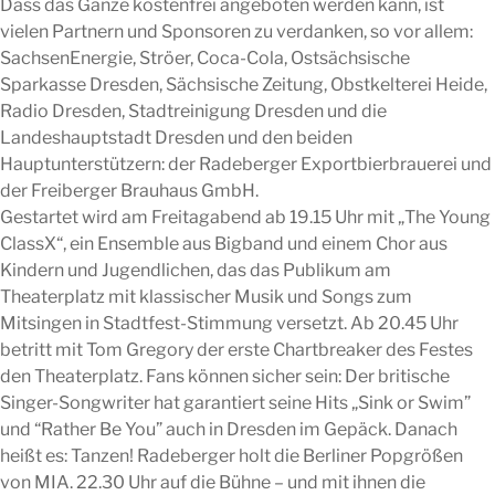
Dass das Ganze kostenfrei angeboten werden kann, ist
vielen Partnern und Sponsoren zu verdanken, so vor allem:
SachsenEnergie, Ströer, Coca-Cola, Ostsächsische
Sparkasse Dresden, Sächsische Zeitung, Obstkelterei Heide,
Radio Dresden, Stadtreinigung Dresden und die
Landeshauptstadt Dresden und den beiden
Hauptunterstützern: der Radeberger Exportbierbrauerei und
der Freiberger Brauhaus GmbH.
Gestartet wird am Freitagabend ab 19.15 Uhr mit „The Young
ClassX“, ein Ensemble aus Bigband und einem Chor aus
Kindern und Jugendlichen, das das Publikum am
Theaterplatz mit klassischer Musik und Songs zum
Mitsingen in Stadtfest-Stimmung versetzt. Ab 20.45 Uhr
betritt mit Tom Gregory der erste Chartbreaker des Festes
den Theaterplatz. Fans können sicher sein: Der britische
Singer-Songwriter hat garantiert seine Hits „Sink or Swim”
und “Rather Be You” auch in Dresden im Gepäck. Danach
heißt es: Tanzen! Radeberger holt die Berliner Popgrößen
von MIA. 22.30 Uhr auf die Bühne – und mit ihnen die