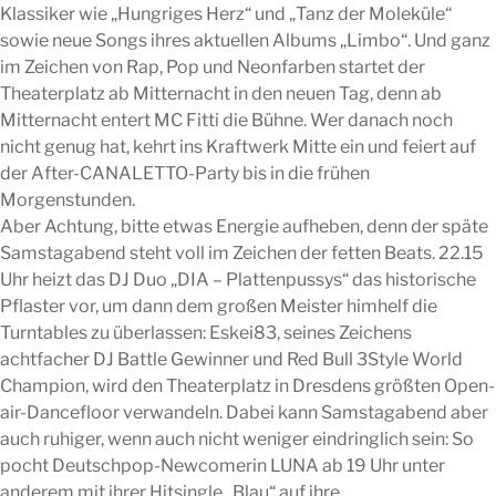
Klassiker wie „Hungriges Herz“ und „Tanz der Moleküle“
sowie neue Songs ihres aktuellen Albums „Limbo“. Und ganz
im Zeichen von Rap, Pop und Neonfarben startet der
Theaterplatz ab Mitternacht in den neuen Tag, denn ab
Mitternacht entert MC Fitti die Bühne. Wer danach noch
nicht genug hat, kehrt ins Kraftwerk Mitte ein und feiert auf
der After-CANALETTO-Party bis in die frühen
Morgenstunden.
Aber Achtung, bitte etwas Energie aufheben, denn der späte
Samstagabend steht voll im Zeichen der fetten Beats. 22.15
Uhr heizt das DJ Duo „DIA – Plattenpussys“ das historische
Pflaster vor, um dann dem großen Meister himhelf die
Turntables zu überlassen: Eskei83, seines Zeichens
achtfacher DJ Battle Gewinner und Red Bull 3Style World
Champion, wird den Theaterplatz in Dresdens größten Open-
air-Dancefloor verwandeln. Dabei kann Samstagabend aber
auch ruhiger, wenn auch nicht weniger eindringlich sein: So
pocht Deutschpop-Newcomerin LUNA ab 19 Uhr unter
anderem mit ihrer Hitsingle „Blau“ auf ihre