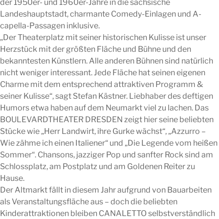
der 1950er- und 1960er-Jahre in die sächsische
Landeshauptstadt, charmante Comedy-Einlagen und A-
capella-Passagen inklusive.
„Der Theaterplatz mit seiner historischen Kulisse ist unser
Herzstück mit der größten Fläche und Bühne und den
bekanntesten Künstlern. Alle anderen Bühnen sind natürlich
nicht weniger interessant. Jede Fläche hat seinen eigenen
Charme mit dem entsprechend attraktiven Programm &
seiner Kulisse“, sagt Stefan Kästner. Liebhaber des deftigen
Humors etwa haben auf dem Neumarkt viel zu lachen. Das
BOULEVARDTHEATER DRESDEN zeigt hier seine beliebten
Stücke wie „Herr Landwirt, ihre Gurke wächst“, „Azzurro –
Wie zähme ich einen Italiener“ und „Die Legende vom heißen
Sommer“. Chansons, jazziger Pop und sanfter Rock sind am
Schlossplatz, am Postplatz und am Goldenen Reiter zu
Hause.
Der Altmarkt fällt in diesem Jahr aufgrund von Bauarbeiten
als Veranstaltungsfläche aus – doch die beliebten
Kinderattraktionen bleiben CANALETTO selbstverständlich