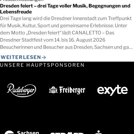
Dresden feiert – drei Tage voller Musik, Begegnungen und
Lebensfreude
Drei Tage lang wird die Dresdner Innenstadt zum Treffpunkt
für Musik, Kultur, Sport und gemeinsame Erlebnisse. Unter
dem Motto „Dresden feiert“ lädt CANALETTO – Das
Dresdner Stadtfest vom 14. bis 16. August 2026
Besucherinnen und Besucher aus Dresden, Sachsen und ganz
Deutschland ein, die besondere Atmosphäre der
WEITERLESEN
Landeshauptstadt gemeinsam zu erleben. Zwischen
UNSERE HAUPTSPONSOREN
Altmarkt, Theaterplatz, Schlossplatz, […]