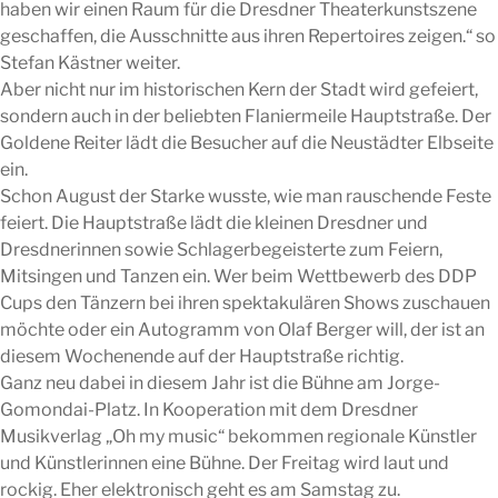
haben wir einen Raum für die Dresdner Theaterkunstszene
geschaffen, die Ausschnitte aus ihren Repertoires zeigen.“ so
Stefan Kästner weiter.
Aber nicht nur im historischen Kern der Stadt wird gefeiert,
sondern auch in der beliebten Flaniermeile Hauptstraße. Der
Goldene Reiter lädt die Besucher auf die Neustädter Elbseite
ein.
Schon August der Starke wusste, wie man rauschende Feste
feiert. Die Hauptstraße lädt die kleinen Dresdner und
Dresdnerinnen sowie Schlagerbegeisterte zum Feiern,
Mitsingen und Tanzen ein. Wer beim Wettbewerb des DDP
Cups den Tänzern bei ihren spektakulären Shows zuschauen
möchte oder ein Autogramm von Olaf Berger will, der ist an
diesem Wochenende auf der Hauptstraße richtig.
Ganz neu dabei in diesem Jahr ist die Bühne am Jorge-
Gomondai-Platz. In Kooperation mit dem Dresdner
Musikverlag „Oh my music“ bekommen regionale Künstler
und Künstlerinnen eine Bühne. Der Freitag wird laut und
rockig. Eher elektronisch geht es am Samstag zu.