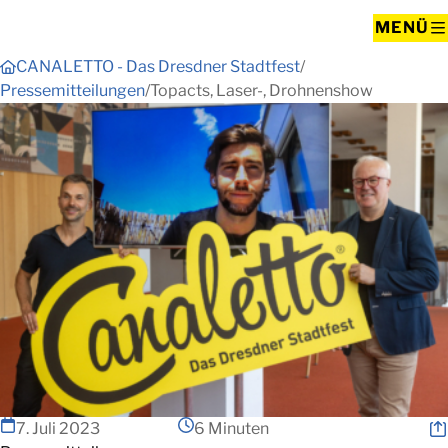
MENÜ
CANALETTO - Das Dresdner Stadtfest
Pressemitteilungen
Topacts, Laser-, Drohnenshow
7. Juli 2023
6 Minuten