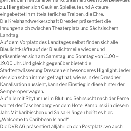
geht es beim Mittelaltermarkt unterhalb des Hotel Bellevues
zu. Hier geben sich Gaukler, Spielleute und Akteure,
eingebettet in mittelalterliches Treiben, die Ehre.
Die Kreishandwerkerschaft Dresden präsentiert die
Innungen sich zwischen Theaterplatz und Sächsischem
Landtag.
Auf dem Vorplatz des Landtages selbst finden sich alle
Blaulichtkräfte auf der Blaulichtmeile wieder und
präsentieren sich am Samstag und Sonntag von 11.00 –
19.00 Uhr. Und gleich gegenüber bietet die
Stadtentwässerung Dresden ein besonderes Highlight. Jeder
der sich schon immer gefragt hat, wie es in der Dresdner
Kanalisation aussieht, kann den Einstieg in diese hinter der
Semperoper wagen.
Auf alle mit Rhythmus im Blut und Sehnsucht nach der Ferne
wartet der Taschenberg vor dem Hotel Kempinski in diesem
Jahr. Mit karibischen und Salsa-Klängen heißt es hier:
„Welcome to Caribbean Island!“
Die DVB AG präsentiert alljährlich den Postplatz, wo auch