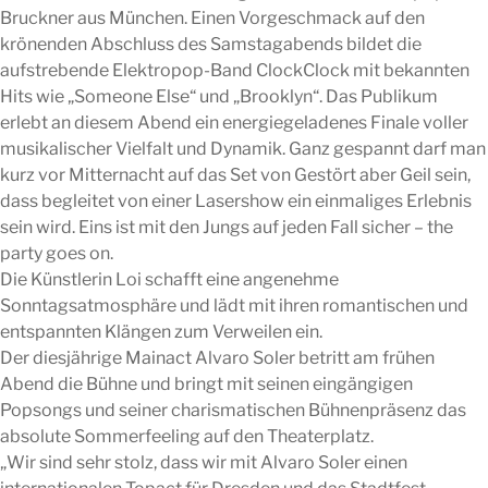
Bruckner aus München. Einen Vorgeschmack auf den
krönenden Abschluss des Samstagabends bildet die
aufstrebende Elektropop-Band ClockClock mit bekannten
Hits wie „Someone Else“ und „Brooklyn“. Das Publikum
erlebt an diesem Abend ein energiegeladenes Finale voller
musikalischer Vielfalt und Dynamik. Ganz gespannt darf man
kurz vor Mitternacht auf das Set von Gestört aber Geil sein,
dass begleitet von einer Lasershow ein einmaliges Erlebnis
sein wird. Eins ist mit den Jungs auf jeden Fall sicher – the
party goes on.
Die Künstlerin Loi schafft eine angenehme
Sonntagsatmosphäre und lädt mit ihren romantischen und
entspannten Klängen zum Verweilen ein.
Der diesjährige Mainact Alvaro Soler betritt am frühen
Abend die Bühne und bringt mit seinen eingängigen
Popsongs und seiner charismatischen Bühnenpräsenz das
absolute Sommerfeeling auf den Theaterplatz.
„Wir sind sehr stolz, dass wir mit Alvaro Soler einen