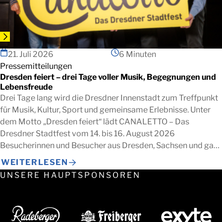
21. Juli 2026
6 Minuten
Pressemitteilungen
Dresden feiert – drei Tage voller Musik, Begegnungen und
Lebensfreude
Drei Tage lang wird die Dresdner Innenstadt zum Treffpunkt
für Musik, Kultur, Sport und gemeinsame Erlebnisse. Unter
dem Motto „Dresden feiert“ lädt CANALETTO – Das
Dresdner Stadtfest vom 14. bis 16. August 2026
Besucherinnen und Besucher aus Dresden, Sachsen und ganz
Deutschland ein, die besondere Atmosphäre der
WEITERLESEN
Landeshauptstadt gemeinsam zu erleben. Zwischen
UNSERE HAUPTSPONSOREN
Altmarkt, Theaterplatz, Schlossplatz, […]