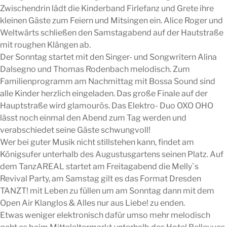
Zwischendrin lädt die Kinderband Firlefanz und Grete ihre
kleinen Gäste zum Feiern und Mitsingen ein. Alice Roger und
Weltwärts schließen den Samstagabend auf der Hautstraße
mit roughen Klängen ab.
Der Sonntag startet mit den Singer- und Songwritern Alina
Dalsegno und Thomas Rodenbach melodisch. Zum
Familienprogramm am Nachmittag mit Bossa Sound sind
alle Kinder herzlich eingeladen. Das große Finale auf der
Hauptstraße wird glamourös. Das Elektro- Duo OXO OHO
lässt noch einmal den Abend zum Tag werden und
verabschiedet seine Gäste schwungvoll!
Wer bei guter Musik nicht stillstehen kann, findet am
Königsufer unterhalb des Augustusgartens seinen Platz. Auf
dem TanzAREAL startet am Freitagabend die Melly`s
Revival Party, am Samstag gilt es das Format Dresden
TANZT! mit Leben zu füllen um am Sonntag dann mit dem
Open Air Klanglos & Alles nur aus Liebe! zu enden.
Etwas weniger elektronisch dafür umso mehr melodisch